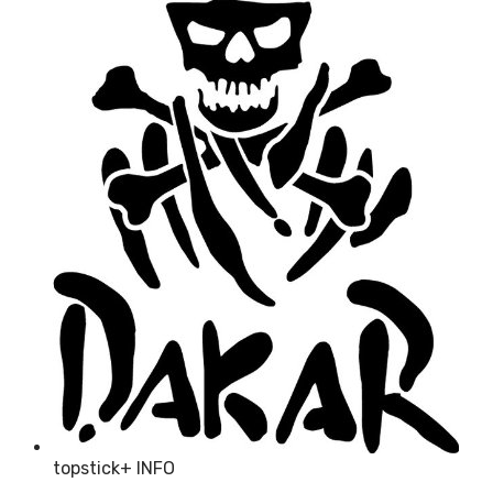
topstick
+ INFO