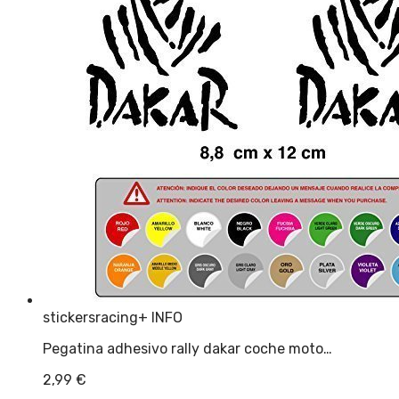
stickersracing
+ INFO
Pegatina adhesivo rally dakar coche moto…
2,99
€