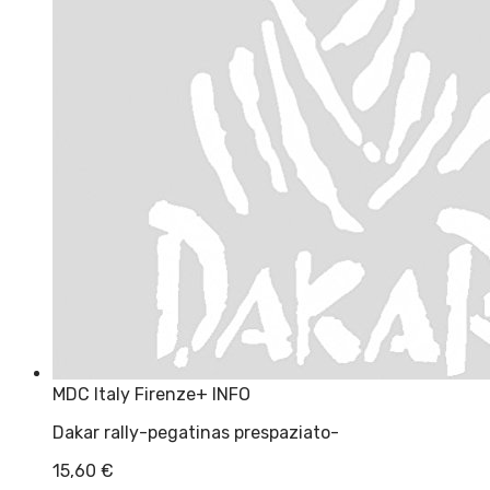
MDC Italy Firenze
+ INFO
Dakar rally-pegatinas prespaziato-
15,60
€