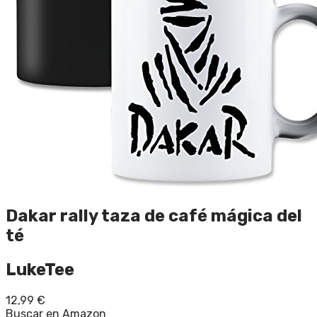
Dakar rally taza de café mágica del
té
LukeTee
12,99
€
Buscar en Amazon